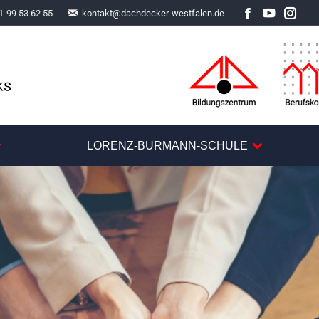
1-99 53 62 55
kontakt@dachdecker-westfalen.de
Facebook
YouTube
Inst
LORENZ-BURMANN-SCHULE