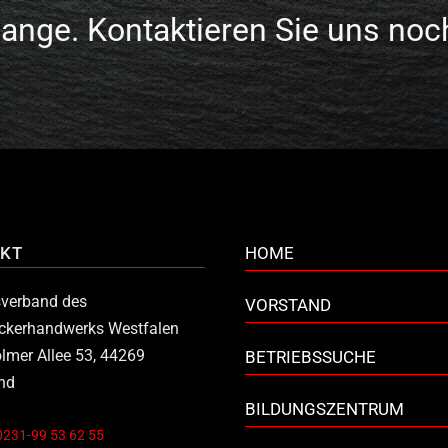
lange. Kontaktieren Sie uns noc
KT
HOME
verband des
VORSTAND
ckerhandwerks Westfalen
lmer Allee 53, 44269
BETRIEBSSUCHE
nd
BILDUNGSZENTRUM
0231-99 53 62 55