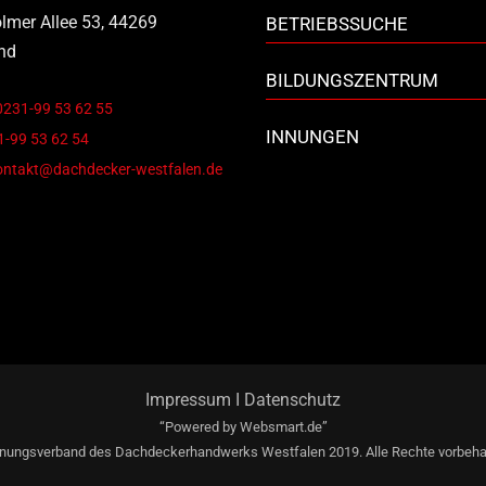
lmer Allee 53, 44269
BETRIEBSSUCHE
nd
BILDUNGSZENTRUM
0231-99 53 62 55
INNUNGEN
-99 53 62 54
ontakt@dachdecker-westfalen.de
Impressum
I
Datenschutz
“Powered by
Websmart.de”
nungsverband des Dachdeckerhandwerks Westfalen 2019. Alle Rechte vorbeha