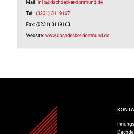
Mail:
info@dachdecker-dortmund.de
Tel.:
(0231) 3119167
Fax: (0231) 3119163
Website:
www.dachdecker-dortmund.de
KONTA
Innungs
Dachde