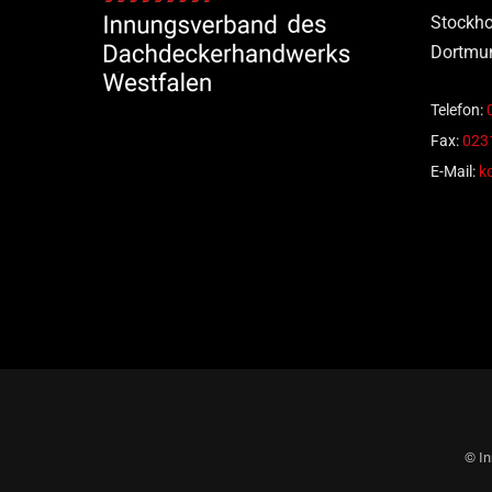
Stockho
Dortmu
Telefon:
Fax:
0231
E-Mail:
k
© In