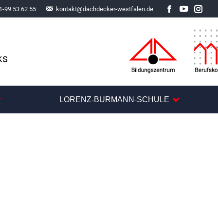
1-99 53 62 55
kontakt@dachdecker-westfalen.de
Facebook
YouTube
Inst
LORENZ-BURMANN-SCHULE