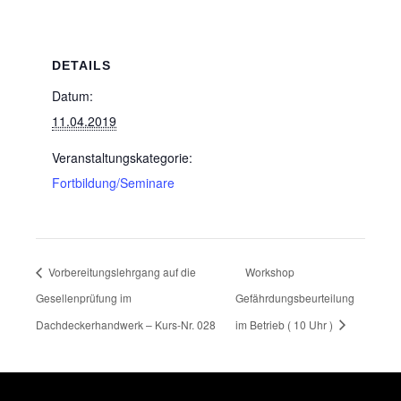
DETAILS
Datum:
11.04.2019
Veranstaltungskategorie:
Fortbildung/Seminare
Vorbereitungslehrgang auf die
Workshop
Gesellenprüfung im
Gefährdungsbeurteilung
Dachdeckerhandwerk – Kurs-Nr. 028
im Betrieb ( 10 Uhr )