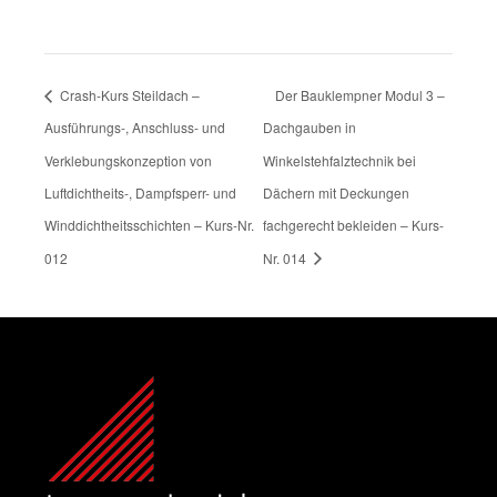
Crash-Kurs Steildach –
Der Bauklempner Modul 3 –
Ausführungs-, Anschluss- und
Dachgauben in
Verklebungskonzeption von
Winkelstehfalztechnik bei
Luftdichtheits-, Dampfsperr- und
Dächern mit Deckungen
Winddichtheitsschichten – Kurs-Nr.
fachgerecht bekleiden – Kurs-
012
Nr. 014