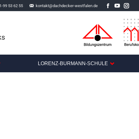
1-99 53 62 55
kontakt@dachdecker-westfalen.de
Facebook
YouTube
Inst
LORENZ-BURMANN-SCHULE