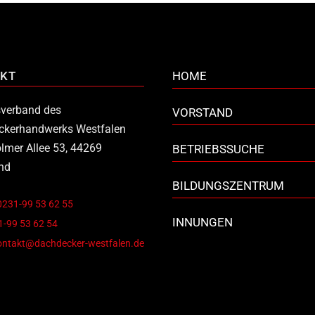
KT
HOME
verband des
VORSTAND
ckerhandwerks Westfalen
lmer Allee 53, 44269
BETRIEBSSUCHE
nd
BILDUNGSZENTRUM
0231-99 53 62 55
INNUNGEN
-99 53 62 54
ontakt@dachdecker-westfalen.de