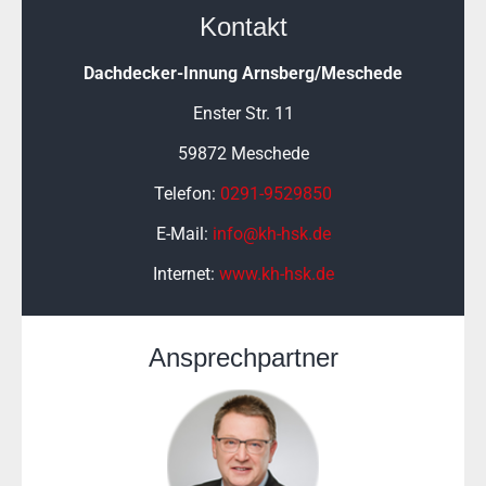
Kontakt
Dachdecker-Innung Arnsberg/Meschede
Enster Str.
11
59872 Meschede
Telefon:
0291-9529850
E-Mail:
info@kh-hsk.de
Internet:
www.kh-hsk.de
Ansprechpartner