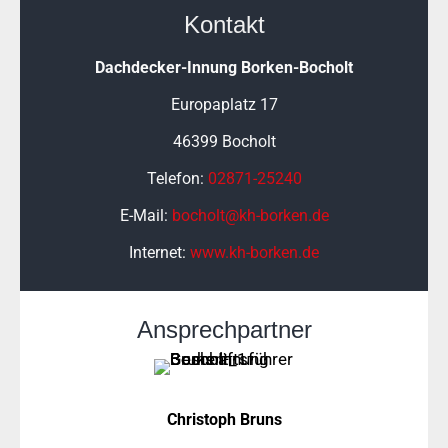
Kontakt
Dachdecker-Innung Borken-Bocholt
Europaplatz
17
46399 Bocholt
Telefon:
02871-25240
E-Mail:
bocholt@kh-borken.de
Internet:
www.kh-borken.de
Ansprechpartner
Christoph Bruns