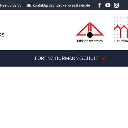
1-99 53 62 55
kontakt@dachdecker-westfalen.de
Facebook
YouTube
Inst
LORENZ-BURMANN-SCHULE