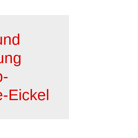
und
ung
p-
-Eickel