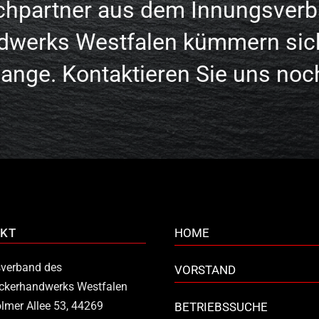
chpartner aus dem Innungsverb
dwerks Westfalen kümmern sic
lange. Kontaktieren Sie uns noc
KT
HOME
verband des
VORSTAND
ckerhandwerks Westfalen
lmer Allee 53, 44269
BETRIEBSSUCHE