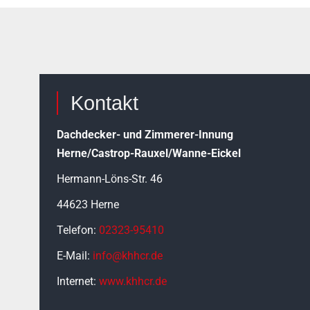
Kontakt
Dachdecker- und Zimmerer-Innung
Herne/Castrop-Rauxel/Wanne-Eickel
Hermann-Löns-Str. 46
44623 Herne
Telefon:
02323-95410
E-Mail:
info@khhcr.de
Internet:
www.khhcr.de