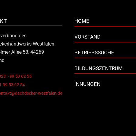
KT
HOME
verband des
VORSTAND
ckerhandwerks Westfalen
lmer Allee 53, 44269
BETRIEBSSUCHE
nd
BILDUNGSZENTRUM
0231-99 53 62 55
INNUNGEN
-99 53 62 54
ontakt@dachdecker-westfalen.de