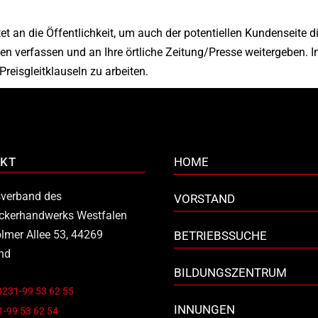
et an die Öffentlichkeit, um auch der potentiellen Kundenseite d
en verfassen und an Ihre örtliche Zeitung/Presse weitergeben
Preisgleitklauseln zu arbeiten.
KT
HOME
verband des
VORSTAND
ckerhandwerks Westfalen
lmer Allee 53, 44269
BETRIEBSSUCHE
nd
BILDUNGSZENTRUM
0231-99 53 62 55
INNUNGEN
-99 53 62 54