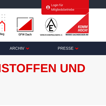
Login für
agram
Mitgliedsbetriebe
ARCHIV
PRESSE
MSTOFFEN UND
N