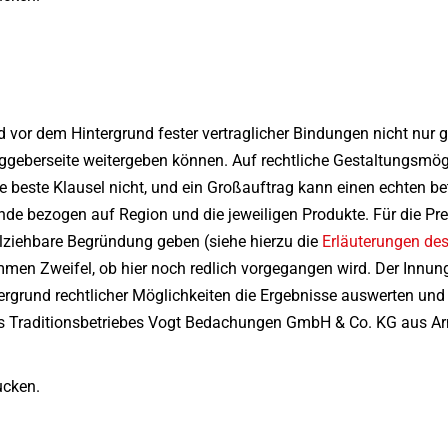
d vor dem Hintergrund fester vertraglicher Bindungen nicht nur 
aggeberseite weitergeben können. Auf rechtliche Gestaltungsmögl
die beste Klausel nicht, und ein Großauftrag kann einen echten b
ände bezogen auf Region und die jeweiligen Produkte. Für die P
llziehbare Begründung geben (siehe hierzu die
Erläuterungen de
mmen Zweifel, ob hier noch redlich vorgegangen wird. Der Innu
grund rechtlicher Möglichkeiten die Ergebnisse auswerten und 
s Traditionsbetriebes Vogt Bedachungen GmbH & Co. KG aus Arn
ucken.