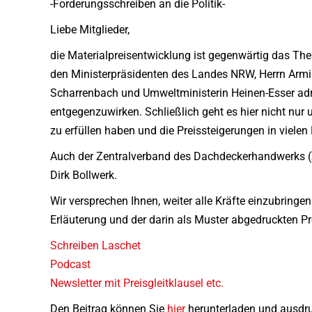
-Forderungsschreiben an die Politik-
Liebe Mitglieder,
die Materialpreisentwicklung ist gegenwärtig das T
den Ministerpräsidenten des Landes NRW, Herrn Armin
Scharrenbach und Umweltministerin Heinen-Esser adres
entgegenzuwirken. Schließlich geht es hier nicht nur u
zu erfüllen haben und die Preissteigerungen in vielen
Auch der Zentralverband des Dachdeckerhandwerks (
Dirk Bollwerk.
Wir versprechen Ihnen, weiter alle Kräfte einzubringe
Erläuterung und der darin als Muster abgedruckten P
Schreiben Laschet
Podcast
Newsletter mit Preisgleitklausel etc.
Den Beitrag können Sie
hier
herunterladen und ausdr