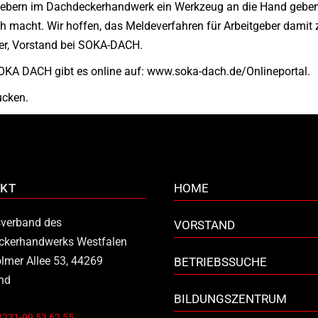
itgebern im Dachdeckerhandwerk ein Werkzeug an die Hand geb
ich macht. Wir hoffen, das Meldeverfahren für Arbeitgeber damit
ider, Vorstand bei SOKA-DACH.
OKA DACH gibt es online auf: www.soka-dach.de/Onlineportal.
ucken.
KT
HOME
verband des
VORSTAND
ckerhandwerks Westfalen
lmer Allee 53, 44269
BETRIEBSSUCHE
nd
BILDUNGSZENTRUM
0231-99 53 62 55