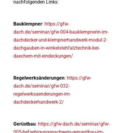
nachfolgenden Links:
Bauklempner
:
https://gfw-
dach.de/seminar/gfw-004-bauklempnerin-im-
dachdecker-und-klempnerhandwerk-modul-2-
dachgauben-in-winkelstehfalztechnik-bei-
daechern-mit-eindeckungen/
Regelwerksänderungen
:
https://gfw-
dach.de/seminar/gfw-032-
regelwerksaenderungen-im-
dachdeckerhandwerk-2/
Gerüstbau
:
https://gfw-dach.de/seminar/gfw-
005-befaehigungsnachweis-geruestbau-im-