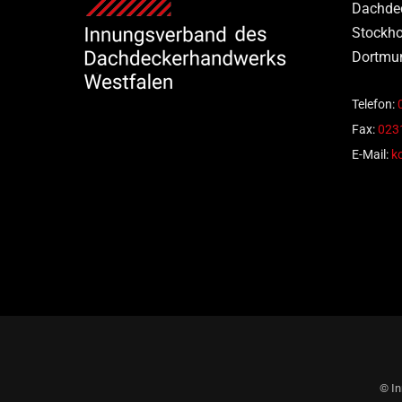
Dachde
Stockho
Dortmu
Telefon:
Fax:
0231
E-Mail:
k
© In