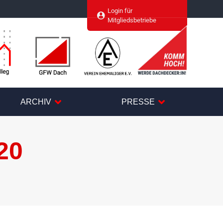
Login für
agram
Mitgliedsbetriebe
ARCHIV
PRESSE
20