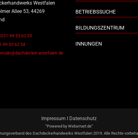
ckerhandwerks Westfalen
lmer Allee 53, 44269
BETRIEBSSUCHE
nd
BILDUNGSZENTRUM
0231-99 53 62 55
INNUNGEN
-99 53 62 54
ontakt@dachdecker-westfalen.de
Impressum
I
Datenschutz
“Powered by
Websmart.de”
nungsverband des Dachdeckerhandwerks Westfalen 2019. Alle Rechte vorbeha