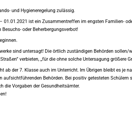
nds- und Hygieneregelung zulässig.
– 01.01.2021 ist ein Zusammentreffen im engsten Familien- od
in Besuchs- oder Beherbergungsverbot!
beginnen.
erwerke sind untersagt! Die örtlich zuständigen Behörden solle
traßen“ verbieten, „für die ohne solche Untersagung größere G
cht ab der 7. Klasse auch im Unterricht. Im Übrigen bleibt es je
n aufsichtführenden Behörden. Bei positiv getesteten Schülern s
ch die Vorgaben der Gesundheitsämter.
hen!