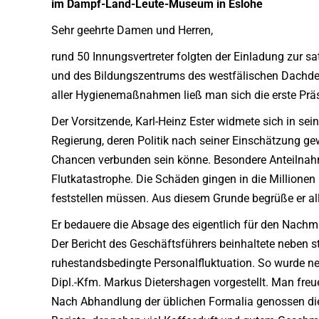
im Dampf-Land-Leute-Museum in Eslohe
Sehr geehrte Damen und Herren,
rund 50 Innungsvertreter folgten der Einladung zu
und des Bildungszentrums des westfälischen Dachde
aller Hygienemaßnahmen ließ man sich die erste Prä
Der Vorsitzende, Karl-Heinz Ester widmete sich in 
Regierung, deren Politik nach seiner Einschätzung g
Chancen verbunden sein könne. Besondere Anteilnahme 
Flutkatastrophe. Die Schäden gingen in die Millionen
feststellen müssen. Aus diesem Grunde begrüße er alle
Er bedauere die Absage des eigentlich für den Nachm
Der Bericht des Geschäftsführers beinhaltete neben st
ruhestandsbedingte Personalfluktuation. So wurde neb
Dipl.-Kfm. Markus Dietershagen vorgestellt. Man freu
Nach Abhandlung der üblichen Formalia genossen di