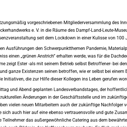
r satzungsmäßig vorgeschriebenen Mitgliederversammlung des 
ckerhandwerks e. V. in die Räume des Dampf-Land-Leute-Museu
senzveranstaltung seit dem Lockdown in einer Kulisse von 100 
seinen Ausführungen den Schwerpunktthemen Pandemie, Materialp
ewiss einen „grünen Anstrich“ erhalten werde, was für die Dach
zeigt Ester -als mit seinem Betrieb selbst Betroffener- bei de
 und ganze Existenzen seinen betroffen, wie er selbst bei eine
 Initiativen, die zur Hilfe dieser Kollegen ins Leben gerufen wo
ittag und Abend geplanten Landesverbandstages, der hoffentlich
rukturellen Änderungen in der Geschäftsstelle und im zukünftige
en vielen neuen Mitarbeitern auch der zukünftige Nachfolger vo
e sich auch hier auf eine ebenso vertrauensvolle und gute Zusa
e Teilnehmer das außergewöhnliche Catering aus dem bewährte