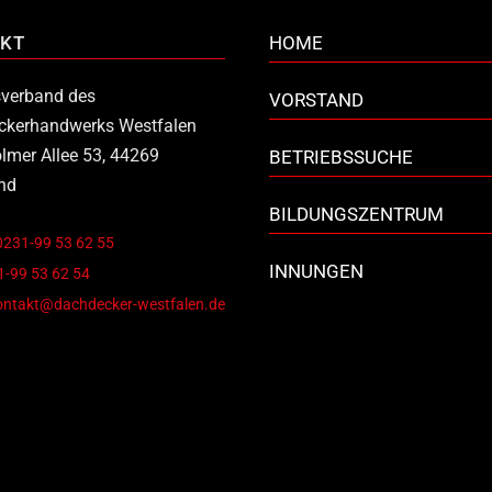
KT
HOME
verband des
VORSTAND
ckerhandwerks Westfalen
lmer Allee 53, 44269
BETRIEBSSUCHE
nd
BILDUNGSZENTRUM
0231-99 53 62 55
INNUNGEN
-99 53 62 54
ontakt@dachdecker-westfalen.de