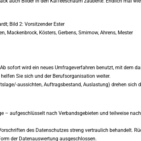
ack auch Bilder in den Kaffeeschaum zauberte. Endlich mal wied
dt; Bild 2: Vorsitzender Ester
Herren, Mackenbrock, Kösters, Gerbens, Smirnow, Ahrens, Mester
 Ab sofort wird ein neues Umfrageverfahren benutzt, mit dem das
elfen Sie sich und der Berufsorganisation weiter.
age/-aussichten, Auftragsbestand, Auslastung) drehen sich die
age – aufgeschlüsselt nach Verbandsgebieten und teilweise nac
rschriften des Datenschutzes streng vertraulich behandelt. Rü
orm der Datenauswertung ausgeschlossen.