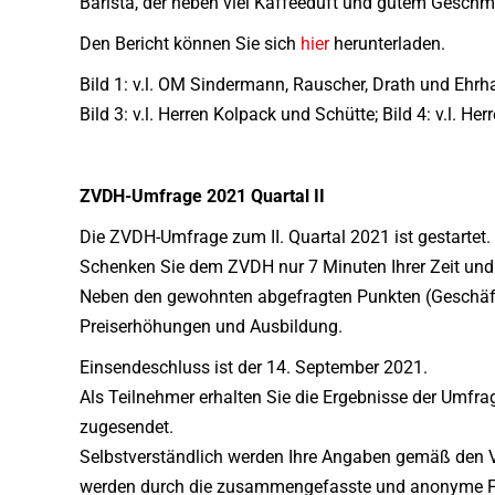
Barista, der neben viel Kaffeeduft und gutem Geschm
Den Bericht können Sie sich
hier
herunterladen.
Bild 1: v.l. OM Sindermann, Rauscher, Drath und Ehrhar
Bild 3: v.l. Herren Kolpack und Schütte; Bild 4: v.l. 
ZVDH-Umfrage 2021 Quartal II
Die ZVDH-Umfrage zum II. Quartal 2021 ist gestartet.
Schenken Sie dem ZVDH nur 7 Minuten Ihrer Zeit und h
Neben den gewohnten abgefragten Punkten (Geschäftsl
Preiserhöhungen und Ausbildung.
Einsendeschluss ist der 14. September 2021.
Als Teilnehmer erhalten Sie die Ergebnisse der Umfr
zugesendet.
Selbstverständlich werden Ihre Angaben gemäß den Vo
werden durch die zusammengefasste und anonyme F