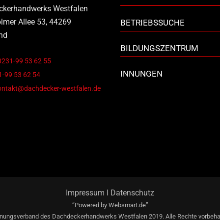
ckerhandwerks Westfalen
lmer Allee 53, 44269
BETRIEBSSUCHE
nd
BILDUNGSZENTRUM
0231-99 53 62 55
INNUNGEN
-99 53 62 54
ontakt@dachdecker-westfalen.de
Impressum
I
Datenschutz
“Powered by
Websmart.de”
nungsverband des Dachdeckerhandwerks Westfalen 2019. Alle Rechte vorbeha