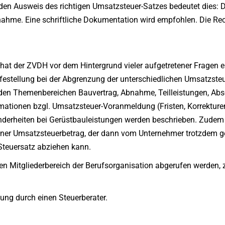
en Ausweis des richtigen Umsatzsteuer-Satzes bedeutet dies: D
Abnahme. Eine schriftliche Dokumentation wird empfohlen. Die 
at der ZVDH vor dem Hintergrund vieler aufgetretener Fragen er
Hilfestellung bei der Abgrenzung der unterschiedlichen Umsatzst
 den Themenbereichen Bauvertrag, Abnahme, Teilleistungen, Abs
ationen bzgl. Umsatzsteuer-Voranmeldung (Fristen, Korrekture
derheiten bei Gerüstbauleistungen werden beschrieben. Zudem we
ner Umsatzsteuerbetrag, der dann vom Unternehmer trotzdem ges
Steuersatz abziehen kann.
nen Mitgliederbereich der Berufsorganisation abgerufen werden, z
tung durch einen Steuerberater.