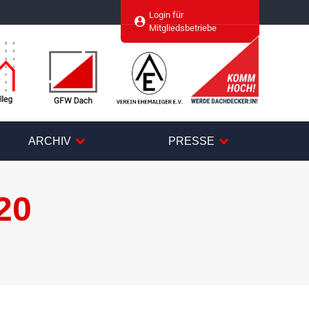
Login für
agram
Mitgliedsbetriebe
ARCHIV
PRESSE
20