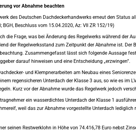
derung vor Abnahme beachten
rk des Deutschen Dachdeckerhandwerks erneut den Status allge
8; BGH, Beschluss vom 15.04.2020, Az: VII ZR 152/19)
ch die Frage, was bei Änderung des Regelwerks während der Ausfü
idend der Regelwerksstand zum Zeitpunkt der Abnahme ist. Der 
tbeachtung. Zusammengefasst lässt sich folgende Aussage festh
ggeber darauf hinweisen und eine Entscheidung „erzwingen“.
, Dachdecker- und Klempnerarbeiten am Neubau eines Seniorenz
einem regensicheren Unterdach der Klasse 3 aus, so wie es im 
egeln. Kurz vor der Abnahme wurde das Regelwerk jedoch versch
tragnehmer ein wasserdichtes Unterdach der Klasse 1 ausführe
mereif, weil das zur Abnahme vorgestellte Unterdach lediglich r
er seinen Restwerklohn in Höhe von 74.416,78 Euro nebst Zinsen 