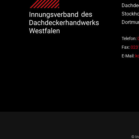
Dachde
Stockho
Dortmu
Telefon:
Fax:
0231
E-Mail:
k
© In