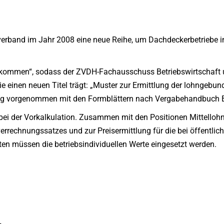
lverband im Jahr 2008 eine neue Reihe, um Dachdeckerbetriebe 
 gekommen“, sodass der ZVDH-Fachausschuss Betriebswirtschaf
die einen neuen Titel trägt: „Muster zur Ermittlung der lohngebu
hung vorgenommen mit den Formblättern nach Vergabehandbuch 
bei der Vorkalkulation. Zusammen mit den Positionen Mittelloh
errechnungssatzes und zur Preisermittlung für die bei öffentli
n müssen die betriebsindividuellen Werte eingesetzt werden.