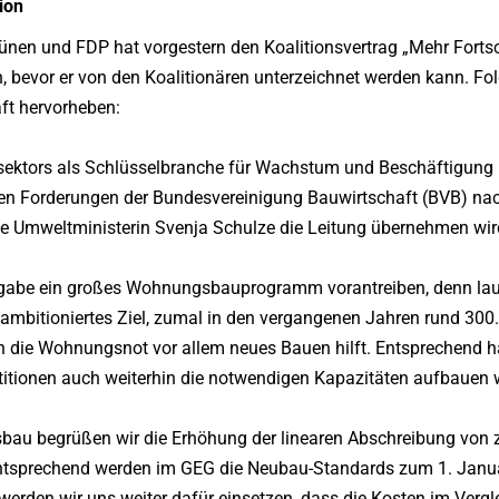
ion
nen und FDP hat vorgestern den Koalitionsvertrag „Mehr Fortsc
n, bevor er von den Koalitionären unterzeichnet werden kann. F
ft hervorheben:
usektors als Schlüsselbranche für Wachstum und Beschäftigung
hrigen Forderungen der Bundesvereinigung Bauwirtschaft (BVB) 
ige Umweltministerin Svenja Schulze die Leitung übernehmen wir
fgabe ein großes Wohnungsbauprogramm vorantreiben, denn laut 
t ambitioniertes Ziel, zumal in den vergangenen Jahren rund 30
gen die Wohnungsnot vor allem neues Bauen hilft. Entsprechend h
itionen auch weiterhin die notwendigen Kapazitäten aufbauen w
bau begrüßen wir die Erhöhung der linearen Abschreibung von zwe
 Entsprechend werden im GEG die Neubau-Standards zum 1. Janu
werden wir uns weiter dafür einsetzen, dass die Kosten im Verg