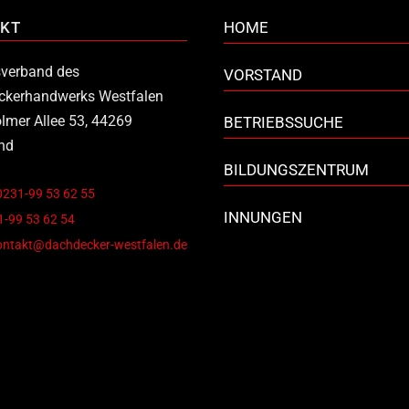
KT
HOME
verband des
VORSTAND
ckerhandwerks Westfalen
lmer Allee 53, 44269
BETRIEBSSUCHE
nd
BILDUNGSZENTRUM
0231-99 53 62 55
INNUNGEN
-99 53 62 54
ontakt@dachdecker-westfalen.de