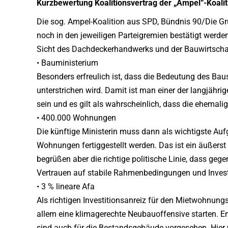
Kurzbewertung Koalitionsvertrag der
„Ampel“-Koalit
Die sog. Ampel-Koalition aus SPD, Bündnis 90/Die Grü
noch in den jeweiligen Parteigremien bestätigt werde
Sicht des Dachdeckerhandwerks und der Bauwirtscha
• Bauministerium
Besonders erfreulich ist, dass die Bedeutung des Ba
unterstrichen wird. Damit ist man einer der langjä
sein und es gilt als wahrscheinlich, dass die ehemal
• 400.000 Wohnungen
Die künftige Ministerin muss dann als wichtigste Au
Wohnungen fertiggestellt werden. Das ist ein äußers
begrüßen aber die richtige politische Linie, dass ge
Vertrauen auf stabile Rahmenbedingungen und Invest
• 3 % lineare Afa
Als richtigen Investitionsanreiz für den Mietwohnungs
allem eine klimagerechte Neubauoffensive starten.
sind auch für die Bestandsgebäude vorgesehen. Hier 