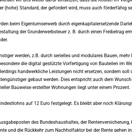
r (hohe) Standard, der gefordert wird, muss auch förderfähig se
den beim Eigentumserwerb durch eigenkapitalersetzende Darle
Gestaltung der Grunderwerbsteuer z. B. durch einen Freibetrag er
der.
nstiger werden, z.B. durch serielles und modulares Bauen, mehr 
sbesondere die digital gestützte Vorfertigung von Bauteilen im W
llerdings handwerkliche Leistungen nicht ersetzen, sondern soll 
tengünstiger gebaut werden. Dies entspricht auch dem Wunsch 
eller Bauweise erstellter Wohnungen liegt unter einem Prozent.
ndestlohns auf 12 Euro festgelegt. Es bleibt aber noch Klärung
n Ausgabeposten des Bundeshaushaltes, der Rentenversicherung
ente und die Rückkehr zum Nachholfaktor bei der Rente gehen in 