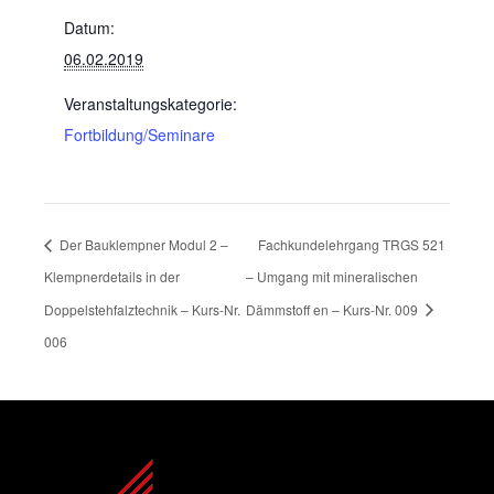
Datum:
06.02.2019
Veranstaltungskategorie:
Fortbildung/Seminare
Der Bauklempner Modul 2 –
Fachkundelehrgang TRGS 521
Klempnerdetails in der
– Umgang mit mineralischen
Doppelstehfalztechnik – Kurs-Nr.
Dämmstoﬀ en – Kurs-Nr. 009
006