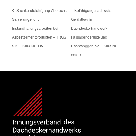
Sachkundelehrgang Abbruch-,
Befähigungsnachweis
Sanierungs- und
Gerüstbau im
Instandhaltungsarbeiten bei
Dachdeckerhandwerk –
Asbestzementprodukten – TRGS
Fassadengerüste und
519 – Kurs-Nr. 005
Dachfanggerüste – Kurs-Nr.
008