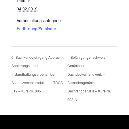
Datum:
04.02.2019
Veranstaltungskategorie:
Fortbildung/Seminare
Sachkundelehrgang Abbruch-,
Befähigungsnachweis
Sanierungs- und
Gerüstbau im
Instandhaltungsarbeiten bei
Dachdeckerhandwerk –
Asbestzementprodukten – TRGS
Fassadengerüste und
519 – Kurs-Nr. 005
Dachfanggerüste – Kurs-Nr.
008