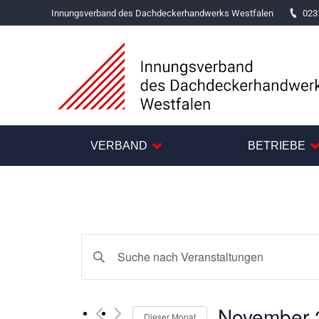
Innungsverband des Dachdeckerhandwerks Westfalen
023
VERBAND
BETRIEBE
Veranstaltungen
Bitte
Suche
Schlüsselwort
und
eingeben.
November 
Suche
Dieser Monat