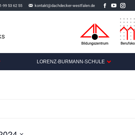
1-99 53 62 55
kontakt@dachdecker-westfalen.de
Facebook
YouTube
Inst
LORENZ-BURMANN-SCHULE
2024