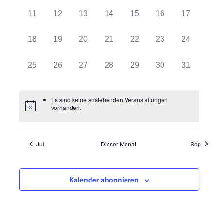
0
0
0
0
0
0
0
11
12
13
14
15
16
17
Veranstaltungen,
Veranstaltungen,
Veranstaltungen,
Veranstaltungen,
Veranstaltungen,
Veranstaltungen,
Veranstalt
0
0
0
0
0
0
0
18
19
20
21
22
23
24
Veranstaltungen,
Veranstaltungen,
Veranstaltungen,
Veranstaltungen,
Veranstaltungen,
Veranstaltungen,
Veranstalt
0
0
0
0
0
0
0
25
26
27
28
29
30
31
Veranstaltungen,
Veranstaltungen,
Veranstaltungen,
Veranstaltungen,
Veranstaltungen,
Veranstaltungen,
Veranstalt
Es sind keine anstehenden Veranstaltungen
vorhanden.
Jul
Dieser Monat
Sep
Kalender abonnieren