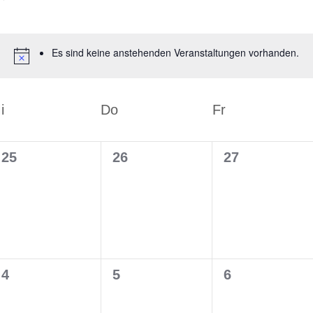
Es sind keine anstehenden Veranstaltungen vorhanden.
i
Do
Fr
0
0
0
25
26
27
,
Veranstaltungen,
Veranstaltungen,
Veranstaltun
0
0
0
4
5
6
,
Veranstaltungen,
Veranstaltungen,
Veranstaltun