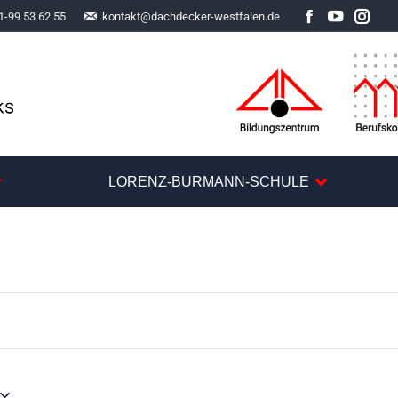
1-99 53 62 55
kontakt@dachdecker-westfalen.de
Facebook
YouTube
Inst
LORENZ-BURMANN-SCHULE