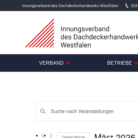
Innungsverband des Dachdeckerhandwerks Westfalen
023
VERBAND
BETRIEBE
Veranstaltungen
Bitte
Suche
Schlüsselwort
und
eingeben.
März 2026
Suche
Dieser Monat