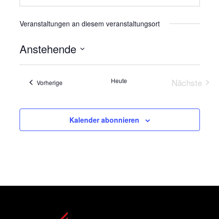
Veranstaltungen an diesem veranstaltungsort
Anstehende
Datum
wählen.
Heute
Nächste
Veranstaltungen
Vorherige
Veransta
Kalender abonnieren