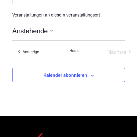
Veranstaltungen an diesem veranstaltungsort
Anstehende
Datum
wählen.
Heute
Nächste
Veranstaltungen
Vorherige
Veransta
Kalender abonnieren