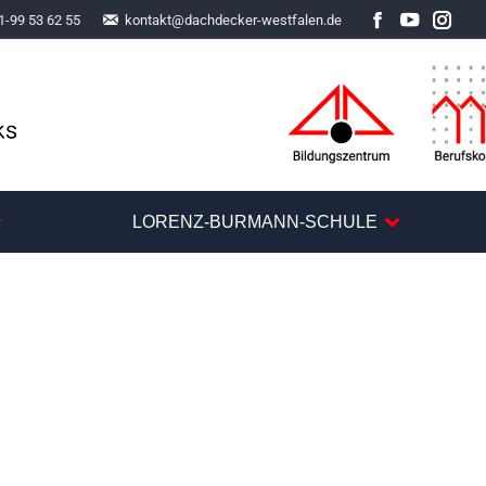
1-99 53 62 55
kontakt@dachdecker-westfalen.de
Facebook
YouTube
Inst
LORENZ-BURMANN-SCHULE