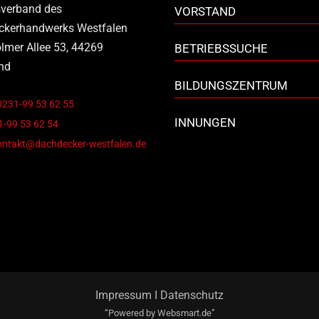
verband des
VORSTAND
ckerhandwerks Westfalen
lmer Allee 53, 44269
BETRIEBSSUCHE
nd
BILDUNGSZENTRUM
0231-99 53 62 55
INNUNGEN
-99 53 62 54
ontakt@dachdecker-westfalen.de
Impressum
I
Datenschutz
“Powered by
Websmart.de”