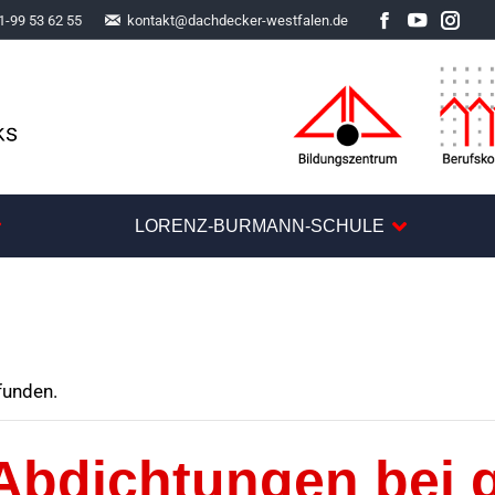
1-99 53 62 55
kontakt@dachdecker-westfalen.de
Facebook
YouTube
Inst
LORENZ-BURMANN-SCHULE
funden.
Abdichtungen bei 