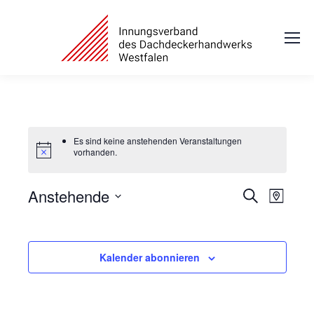
Es sind keine anstehenden Veranstaltungen
vorhanden.
Anstehende
Veranstal
Veran
Suche
Karte
Ansic
Suche
Datum
Navig
und
auswählen.
Ansichten
Kalender abonnieren
Navigatio