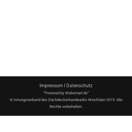
Impressum
I
Datenschutz
“Powered by
Websmart.de”
© Innungsverband des Dachdeckerhandwerks Westfalen 2019. Alle
Rechte vorbehalten.