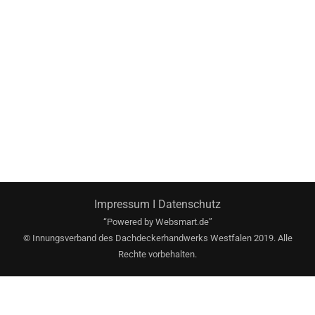
Impressum
I
Datenschutz
“Powered by
Websmart.de”
© Innungsverband des Dachdeckerhandwerks Westfalen 2019. Alle
Rechte vorbehalten.