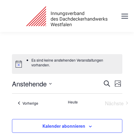
Es sind keine anstehenden Veranstaltungen
vorhanden.
Anstehende
Veranstal
Veran
Suche
Foto
Ansic
Suche
Datum
Navig
und
auswählen.
Heute
Nächste
Veranstaltungen
Vorherige
Ansichten
Veransta
Navigatio
Kalender abonnieren