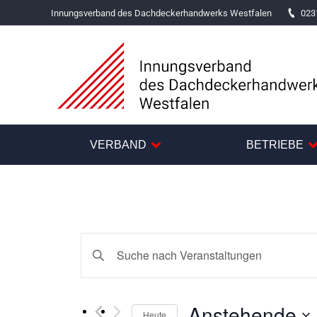
Innungsverband des Dachdeckerhandwerks Westfalen
023
VERBAND
BETRIEBE
Veranstaltungen
Bitte
Suche
Schlüsselwort
und
eingeben.
Anstehende
Suche
Heute