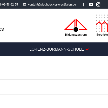
1-99 53 62 55
kontakt@dachdecker-westfalen.de
Facebook
YouTube
Inst
LORENZ-BURMANN-SCHULE