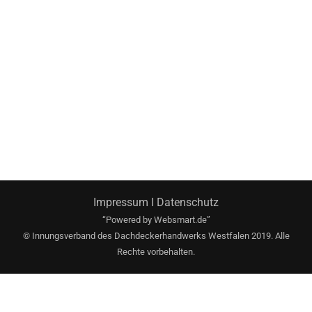
Impressum
I
Datenschutz
“Powered by
Websmart.de”
© Innungsverband des Dachdeckerhandwerks Westfalen 2019. Alle
Rechte vorbehalten.