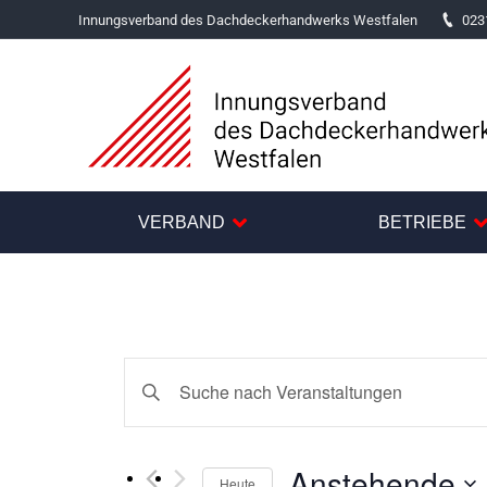
Innungsverband des Dachdeckerhandwerks Westfalen
023
VERBAND
BETRIEBE
Veranstaltungen
Bitte
Suche
Schlüsselwort
und
eingeben.
Anstehende
Suche
Heute