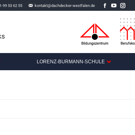
1-99 53 62 55
kontakt@dachdecker-westfalen.de
Facebook
YouTube
Inst
LORENZ-BURMANN-SCHULE