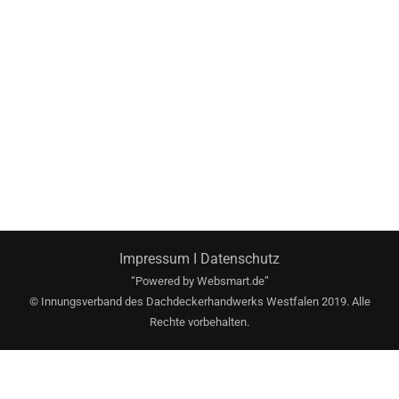
Impressum
I
Datenschutz
“Powered by
Websmart.de”
© Innungsverband des Dachdeckerhandwerks Westfalen 2019. Alle
Rechte vorbehalten.